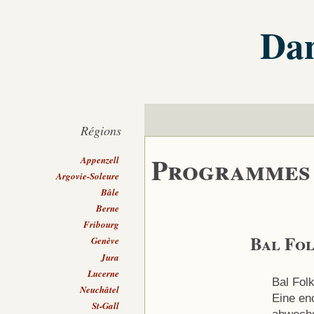
Dan
Régions
Programmes
Appenzell
Argovie-Soleure
Bâle
Berne
Fribourg
Bal Fol
Genève
Jura
Lucerne
Bal Folk
Neuchâtel
Eine eno
St-Gall