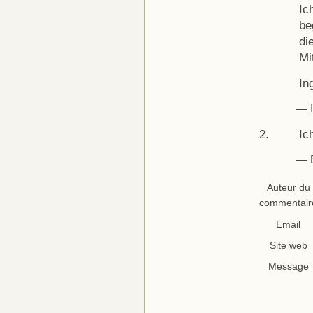
Ic
be
di
Mi
In
— I
Ic
— B
Auteur du
commentair
Email
Site web
Message