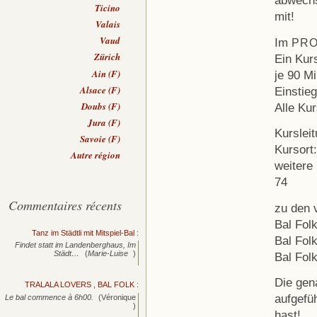
abwechs
Ticino
mit!
Valais
Vaud
Im
PR
Zürich
Ein Kur
Ain (F)
je 90 M
Alsace (F)
Einstieg
Doubs (F)
Alle Ku
Jura (F)
Kursleit
Savoie (F)
Kursort
Autre région
weitere
74
Commentaires récents
zu den 
Bal Fol
Tanz im Städtli mit Mitspiel-Bal
:
Bal Folk
Findet statt im Landenberghaus, Im
Städt…
(
Marie-Luise
)
Bal Folk
Die gen
TRALALA LOVERS , BAL FOLK
:
aufgefü
Le bal commence à 6h00.
(Véronique
)
hast!