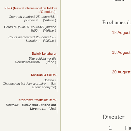
FIFO (festival international de folklore
d'Octodure)
:
Cours du vendredi 25.-cours/65.-
Prochaines d
journée
9…
(
Valérie
)
Cours du jeudi 25.-cours/65.-journée
9h00…
(
Valérie
)
18 August
Cours du mercredi 25.-cours/80.-
journée
…
(
Valérie
)
18 August
Balfolk Lenzburg
:
Bitte schickt mir die
Newsletter/Balfolk…
(Irène )
20 August
KaniKani & SolDo
:
Bonsoir !
Chouette un bal d’anniversaire…
(Un
auteur anonyme)
Kreistänze "Mattelüt" Bern
:
Mattelüt – Brätle und Tanzen mit
Livemus…
(Urs)
Discuter
Ha