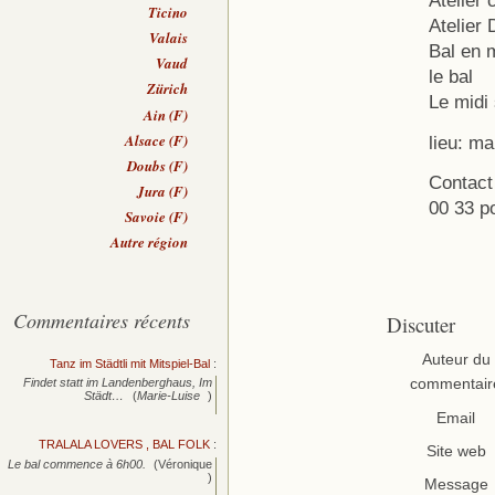
Atelier 
Ticino
Atelier
Valais
Bal en m
Vaud
le bal
Zürich
Le midi
Ain (F)
Alsace (F)
lieu: ma
Doubs (F)
Contact
Jura (F)
00 33 p
Savoie (F)
Autre région
Commentaires récents
Discuter
Auteur du
Tanz im Städtli mit Mitspiel-Bal
:
commentair
Findet statt im Landenberghaus, Im
Städt…
(
Marie-Luise
)
Email
TRALALA LOVERS , BAL FOLK
:
Site web
Le bal commence à 6h00.
(Véronique
)
Message