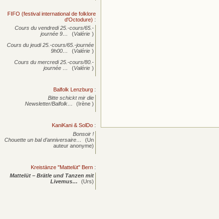
FIFO (festival international de folklore
d'Octodure)
:
Cours du vendredi 25.-cours/65.-
journée
9…
(
Valérie
)
Cours du jeudi 25.-cours/65.-journée
9h00…
(
Valérie
)
Cours du mercredi 25.-cours/80.-
journée
…
(
Valérie
)
Balfolk Lenzburg
:
Bitte schickt mir die
Newsletter/Balfolk…
(Irène )
KaniKani & SolDo
:
Bonsoir !
Chouette un bal d’anniversaire…
(Un
auteur anonyme)
Kreistänze "Mattelüt" Bern
:
Mattelüt – Brätle und Tanzen mit
Livemus…
(Urs)