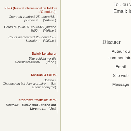
Tel. ou
FIFO (festival international de folklore
Email: 
d'Octodure)
:
Cours du vendredi 25.-cours/65.-
journée
9…
(
Valérie
)
Cours du jeudi 25.-cours/65.-journée
9h00…
(
Valérie
)
Cours du mercredi 25.-cours/80.-
Discuter
journée
…
(
Valérie
)
Auteur du
Balfolk Lenzburg
:
commentair
Bitte schickt mir die
Newsletter/Balfolk…
(Irène )
Email
KaniKani & SolDo
:
Site web
Bonsoir !
Chouette un bal d’anniversaire…
(Un
Message
auteur anonyme)
Kreistänze "Mattelüt" Bern
:
Mattelüt – Brätle und Tanzen mit
Livemus…
(Urs)