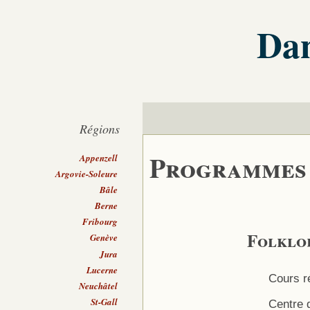
Dan
Régions
Programmes
Appenzell
Argovie-Soleure
Bâle
Berne
Fribourg
Folklo
Genève
Jura
Lucerne
Cours r
Neuchâtel
St-Gall
Centre 