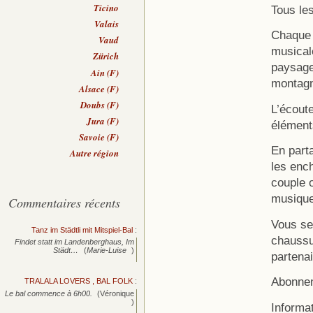
Ticino
Tous le
Valais
Chaque r
Vaud
musicale
Zürich
paysages
Ain (F)
montag
Alsace (F)
Doubs (F)
L’écout
Jura (F)
éléments
Savoie (F)
En part
Autre région
les enc
couple 
musique
Commentaires récents
Vous ser
Tanz im Städtli mit Mitspiel-Bal
:
chaussu
Findet statt im Landenberghaus, Im
Städt…
(
Marie-Luise
)
partenai
Abonnem
TRALALA LOVERS , BAL FOLK
:
Le bal commence à 6h00.
(Véronique
)
Informat