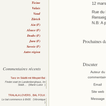
Ticino
12 mars
Valais
Rue du 
Vaud
Renseig
Zürich
N.B: A p
Ain (F)
Alsace (F)
Doubs (F)
Prochaines d
Jura (F)
Savoie (F)
Autre région
Discuter
Commentaires récents
Auteur du
commentair
Tanz im Städtli mit Mitspiel-Bal
:
Findet statt im Landenberghaus, Im
Email
Städt…
(
Marie-Luise
)
Site web
TRALALA LOVERS , BAL FOLK
:
Message
Le bal commence à 6h00.
(Véronique
)