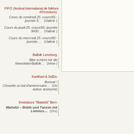
FIFO (festival international de folklore
d'Octodure)
:
Cours du vendredi 25.-cours/65.-
journée
9…
(
Valérie
)
Cours du jeudi 25.-cours/65.-journée
9h00…
(
Valérie
)
Cours du mercredi 25.-cours/80.-
journée
…
(
Valérie
)
Balfolk Lenzburg
:
Bitte schickt mir die
Newsletter/Balfolk…
(Irène )
KaniKani & SolDo
:
Bonsoir !
Chouette un bal d’anniversaire…
(Un
auteur anonyme)
Kreistänze "Mattelüt" Bern
:
Mattelüt – Brätle und Tanzen mit
Livemus…
(Urs)