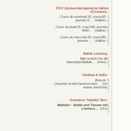
FIFO (festival international de folklore
d'Octodure)
:
Cours du vendredi 25.-cours/65.-
journée
9…
(
Valérie
)
Cours du jeudi 25.-cours/65.-journée
9h00…
(
Valérie
)
Cours du mercredi 25.-cours/80.-
journée
…
(
Valérie
)
Balfolk Lenzburg
:
Bitte schickt mir die
Newsletter/Balfolk…
(Irène )
KaniKani & SolDo
:
Bonsoir !
Chouette un bal d’anniversaire…
(Un
auteur anonyme)
Kreistänze "Mattelüt" Bern
:
Mattelüt – Brätle und Tanzen mit
Livemus…
(Urs)