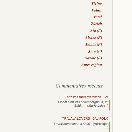
Ticino
Valais
Vaud
Zürich
Ain (F)
Alsace (F)
Doubs (F)
Jura (F)
Savoie (F)
Autre région
Commentaires récents
Tanz im Städtli mit Mitspiel-Bal
:
Findet statt im Landenberghaus, Im
Städt…
(
Marie-Luise
)
TRALALA LOVERS , BAL FOLK
:
Le bal commence à 6h00.
(Véronique
)