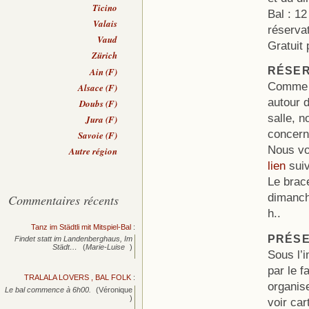
Ticino
Bal : 12
Valais
réservat
Vaud
Gratuit
Zürich
RÉSER
Ain (F)
Comme l
Alsace (F)
autour 
Doubs (F)
salle, 
Jura (F)
concerna
Savoie (F)
Nous vo
Autre région
lien
suiv
Le brace
dimanche
Commentaires récents
h..
Tanz im Städtli mit Mitspiel-Bal
:
PRÉSE
Findet statt im Landenberghaus, Im
Städt…
(
Marie-Luise
)
Sous l’
par le 
TRALALA LOVERS , BAL FOLK
:
organis
Le bal commence à 6h00.
(Véronique
)
voir car