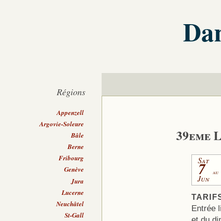
Dan
Régions
Appenzell
Argovie-Soleure
39eme L
Bâle
Berne
Fribourg
Sat
7
Genève
au
Jun
Jura
Lucerne
TARIF
Neuchâtel
Entrée 
St-Gall
et du d