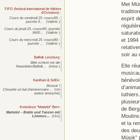
Met Müs
FIFO (festival international de folklore
traditio
d'Octodure)
:
esprit d
Cours du vendredi 25.-cours/65.-
journée
9…
(
Valérie
)
réguliè
Cours du jeudi 25.-cours/65.-journée
saturati
9h00…
(
Valérie
)
et 1994
Cours du mercredi 25.-cours/80.-
journée
…
(
Valérie
)
relativ
soir au 
Balfolk Lenzburg
:
Bitte schickt mir die
Elle réu
Newsletter/Balfolk…
(Irène )
musicau
bénévole
KaniKani & SolDo
:
Bonsoir !
d’animat
Chouette un bal d’anniversaire…
(Un
auteur anonyme)
luthiers
plusieur
Kreistänze "Mattelüt" Bern
:
de Berg
Mattelüt – Brätle und Tanzen mit
Moulins,
Livemus…
(Urs)
et la r
des deu
Müsik” 