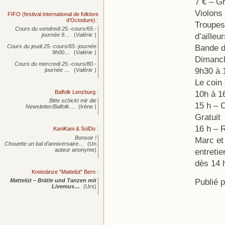
7 € – G
Violons 
FIFO (festival international de folklore
d'Octodure)
:
Troupes
Cours du vendredi 25.-cours/65.-
d’ailleu
journée
9…
(
Valérie
)
Bande d
Cours du jeudi 25.-cours/65.-journée
9h00…
(
Valérie
)
Dimanc
Cours du mercredi 25.-cours/80.-
9h30 à 
journée
…
(
Valérie
)
Le coin 
Balfolk Lenzburg
:
10h à 16
Bitte schickt mir die
15 h – C
Newsletter/Balfolk…
(Irène )
Gratuit
16 h – R
KaniKani & SolDo
:
Bonsoir !
Marc et 
Chouette un bal d’anniversaire…
(Un
auteur anonyme)
entreti
dès 14 
Kreistänze "Mattelüt" Bern
:
Publié 
Mattelüt – Brätle und Tanzen mit
Livemus…
(Urs)