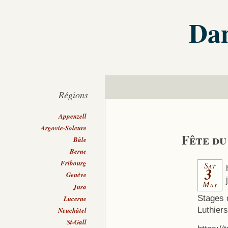
Dan
Régions
Appenzell
Argovie-Soleure
Fête du
Bâle
Berne
Fribourg
Sat
3
Genève
May
Jura
Stages d
Lucerne
Luthier
Neuchâtel
St-Gall