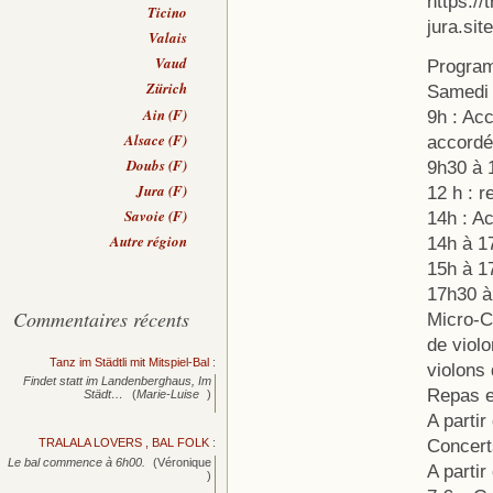
https://
Ticino
jura.si
Valais
Vaud
Progra
Zürich
Samedi 
Ain (F)
9h : Acc
Alsace (F)
accordéo
Doubs (F)
9h30 à 
Jura (F)
12 h : r
Savoie (F)
14h : Ac
Autre région
14h à 17
15h à 17
17h30 à
Commentaires récents
Micro-C
de violo
Tanz im Städtli mit Mitspiel-Bal
:
violons
Findet statt im Landenberghaus, Im
Repas e
Städt…
(
Marie-Luise
)
A partir
Concert
TRALALA LOVERS , BAL FOLK
:
Le bal commence à 6h00.
(Véronique
A partir
)