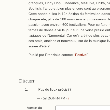
grecques, Lindy Hop, Linedance, Mazurka, Polka, Sa
Scottish, Tango et bien plus encore sont au programm
Cette année a lieu la 12e édition du festival de dan
chaque été, plus de 100 musiciens et professeurs d
passion avec environ 600 festivaliers. Pour ce faire, 
tentes de danse a vu le jour sur une verte prairie en
typiques de l’Emmental. Car qu’y a-t-il de plus bea
ses amis, anciens et nouveaux, sur de la musique li
soirée d’été ?
Publié par Franziska comme "
Festival
".
Discuter
Pas de lieux précis??
— · Jul 15, 04:44 PM ·
#
Auteur du