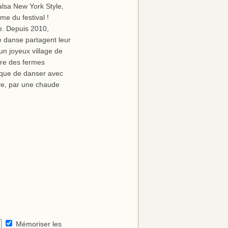
lsa New York Style,
e du festival !
se. Depuis 2010,
e danse partagent leur
un joyeux village de
tre des fermes
u que de danser avec
ve, par une chaude
Mémoriser les