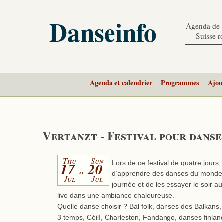
Danseinfo
Agenda de l
Suisse 
Agenda et calendrier
Programmes
Ajou
Vertanzt - Festival pour dans
Thu
Sun
17
20
Lors de ce festival de quatre jours, 
au
d’apprendre des danses du monde 
Jul
Jul
journée et de les essayer le soir a
live dans une ambiance chaleureuse.
Quelle danse choisir ? Bal folk, danses des Balkans
3 temps, Céilí, Charleston, Fandango, danses finla