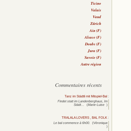
Ticino
Valais
Vaud
Zürich
Ain (F)
Alsace (F)
Doubs (F)
Jura (F)
Savoie (F)
Autre région
Commentaires récents
Tanz im Städtli mit Mitspiel-Bal
:
Findet statt im Landenberghaus, Im
Städt…
(
Marie-Luise
)
TRALALA LOVERS , BAL FOLK
:
Le bal commence à 6h00.
(Véronique
)