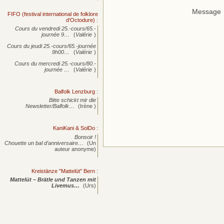
Message
FIFO (festival international de folklore
d'Octodure)
:
Cours du vendredi 25.-cours/65.-
journée
9…
(
Valérie
)
Cours du jeudi 25.-cours/65.-journée
9h00…
(
Valérie
)
Cours du mercredi 25.-cours/80.-
journée
…
(
Valérie
)
Balfolk Lenzburg
:
Bitte schickt mir die
Newsletter/Balfolk…
(Irène )
KaniKani & SolDo
:
Bonsoir !
Chouette un bal d’anniversaire…
(Un
auteur anonyme)
Kreistänze "Mattelüt" Bern
:
Mattelüt – Brätle und Tanzen mit
Livemus…
(Urs)