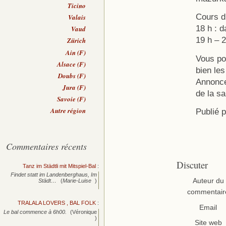
Ticino
Cours d
Valais
18 h : 
Vaud
19 h – 
Zürich
Ain (F)
Vous po
Alsace (F)
bien les
Doubs (F)
Annonce
Jura (F)
de la sa
Savoie (F)
Autre région
Publié 
Commentaires récents
Discuter
Tanz im Städtli mit Mitspiel-Bal
:
Findet statt im Landenberghaus, Im
Auteur du
Städt…
(
Marie-Luise
)
commentair
TRALALA LOVERS , BAL FOLK
:
Email
Le bal commence à 6h00.
(Véronique
)
Site web