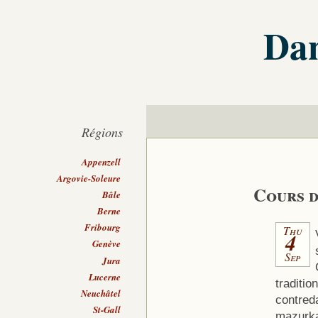
Dan
Régions
Appenzell
Argovie-Soleure
Cours d
Bâle
Berne
Fribourg
Thu
4
Genève
Sep
Jura
Lucerne
traditio
Neuchâtel
contred
St-Gall
mazurk