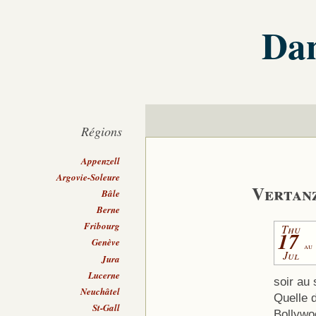
Dan
Régions
Appenzell
Argovie-Soleure
Vertanz
Bâle
Berne
Fribourg
Thu
17
Genève
au
Jul
Jura
Lucerne
soir au
Neuchâtel
Quelle 
St-Gall
Bollywo