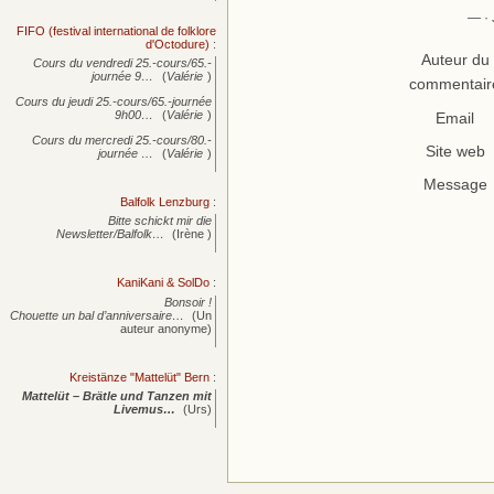
— · 
FIFO (festival international de folklore
d'Octodure)
:
Auteur du
Cours du vendredi 25.-cours/65.-
journée
9…
(
Valérie
)
commentair
Cours du jeudi 25.-cours/65.-journée
9h00…
(
Valérie
)
Email
Cours du mercredi 25.-cours/80.-
Site web
journée
…
(
Valérie
)
Message
Balfolk Lenzburg
:
Bitte schickt mir die
Newsletter/Balfolk…
(Irène )
KaniKani & SolDo
:
Bonsoir !
Chouette un bal d’anniversaire…
(Un
auteur anonyme)
Kreistänze "Mattelüt" Bern
:
Mattelüt – Brätle und Tanzen mit
Livemus…
(Urs)