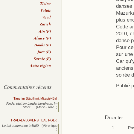
Ticino
danses 
Valais
Mazurka
Vaud
plus en
Zürich
Cette an
Ain (F)
2010, c
Alsace (F)
danse pa
Doubs (F)
Pour ce 
Jura (F)
sur une 
Savoie (F)
Car qu’
Autre région
anciens
soirée d
Publié 
Commentaires récents
Tanz im Städtli mit Mitspiel-Bal
:
Findet statt im Landenberghaus, Im
Städt…
(
Marie-Luise
)
Discuter
TRALALA LOVERS , BAL FOLK
:
Le bal commence à 6h00.
(Véronique
Pas
)