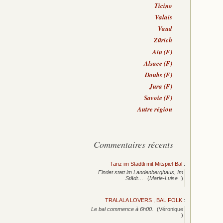
Ticino
Valais
Vaud
Zürich
Ain (F)
Alsace (F)
Doubs (F)
Jura (F)
Savoie (F)
Autre région
Commentaires récents
Tanz im Städtli mit Mitspiel-Bal
:
Findet statt im Landenberghaus, Im
Städt…
(
Marie-Luise
)
TRALALA LOVERS , BAL FOLK
:
Le bal commence à 6h00.
(Véronique
)