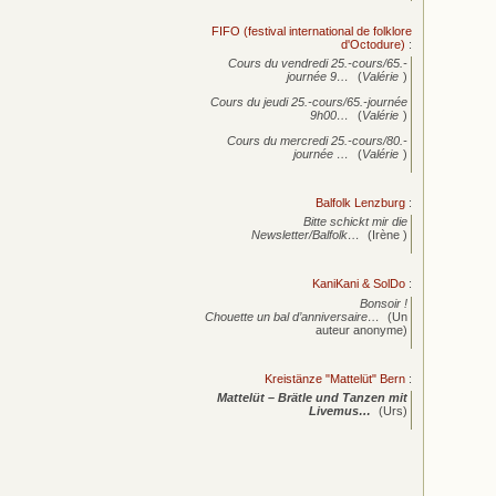
FIFO (festival international de folklore
d'Octodure)
:
Cours du vendredi 25.-cours/65.-
journée
9…
(
Valérie
)
Cours du jeudi 25.-cours/65.-journée
9h00…
(
Valérie
)
Cours du mercredi 25.-cours/80.-
journée
…
(
Valérie
)
Balfolk Lenzburg
:
Bitte schickt mir die
Newsletter/Balfolk…
(Irène )
KaniKani & SolDo
:
Bonsoir !
Chouette un bal d’anniversaire…
(Un
auteur anonyme)
Kreistänze "Mattelüt" Bern
:
Mattelüt – Brätle und Tanzen mit
Livemus…
(Urs)