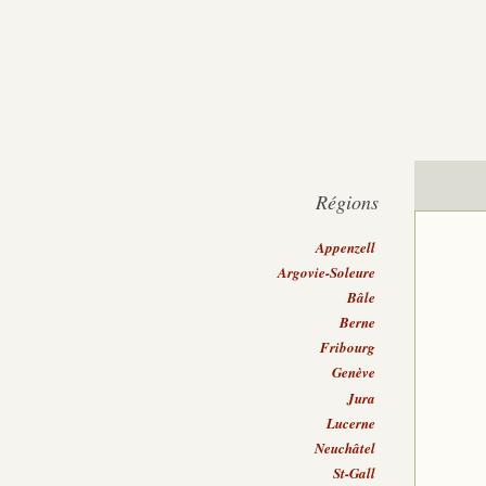
Régions
Appenzell
Argovie-Soleure
Bâle
Berne
Fribourg
Genève
Jura
Lucerne
Neuchâtel
St-Gall