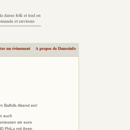
a danse folk et trad en
romande et environs
ter un évènement
A propos de Danseinfo
m Balfolk-Abend ein!
en auch
eniessen wir eure
30 PhiLu mit ihren