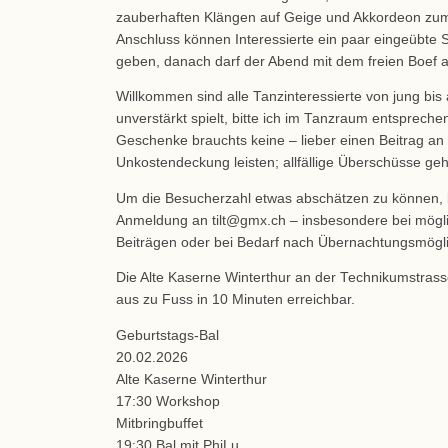
zauberhaften Klängen auf Geige und Akkordeon zum
Anschluss können Interessierte ein paar eingeübte
geben, danach darf der Abend mit dem freien Boef a
Willkommen sind alle Tanzinteressierte von jung bis 
unverstärkt spielt, bitte ich im Tanzraum entsprec
Geschenke brauchts keine – lieber einen Beitrag an 
Unkostendeckung leisten; allfällige Überschüsse geh
Um die Besucherzahl etwas abschätzen zu können, b
Anmeldung an tilt@gmx.ch – insbesondere bei mög
Beiträgen oder bei Bedarf nach Übernachtungsmögli
Die Alte Kaserne Winterthur an der Technikumstrass
aus zu Fuss in 10 Minuten erreichbar.
Geburtstags-Bal
20.02.2026
Alte Kaserne Winterthur
17:30 Workshop
Mitbringbuffet
19:30 Bal mit PhiLu