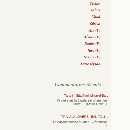
Ticino
Valais
Vaud
Zürich
Ain (F)
Alsace (F)
Doubs (F)
Jura (F)
Savoie (F)
Autre région
Commentaires récents
Tanz im Städtli mit Mitspiel-Bal
:
Findet statt im Landenberghaus, Im
Städt…
(
Marie-Luise
)
TRALALA LOVERS , BAL FOLK
:
Le bal commence à 6h00.
(Véronique
)