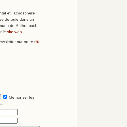
tal et l’atmosphère
 se déroule dans un
ommune de Röthenbach.
ur le
site web
.
newsletter sur notre
site
Mémoriser les
es