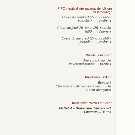
FIFO (festival international de folklore
d'Octodure)
:
Cours du vendredi 25.-cours/65.-
journée
9…
(
Valérie
)
Cours du jeudi 25.-cours/65.-journée
9h00…
(
Valérie
)
Cours du mercredi 25.-cours/80.-
journée
…
(
Valérie
)
Balfolk Lenzburg
:
Bitte schickt mir die
Newsletter/Balfolk…
(Irène )
KaniKani & SolDo
:
Bonsoir !
Chouette un bal d’anniversaire…
(Un
auteur anonyme)
Kreistänze "Mattelüt" Bern
:
Mattelüt – Brätle und Tanzen mit
Livemus…
(Urs)