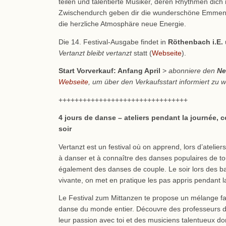
teilen und talentierte Musiker, deren Rhythmen dich ni
Zwischendurch geben dir die wunderschöne Emment
die herzliche Atmosphäre neue Energie.
Die 14. Festival-Ausgabe findet in
Röthenbach i.E.
Vertanzt bleibt vertanzt
statt (
Webseite
).
Start Vorverkauf: Anfang April
>
abonniere den
Ne
Webseite
, um über den Verkaufsstart informiert zu 
++++++++++++++++++++++++++++++++
4 jours de danse – ateliers pendant la journée, c
soir
Vertanzt est un festival où on apprend, lors d’ateliers
à danser et à connaître des danses populaires de to
également des danses de couple. Le soir lors des b
vivante, on met en pratique les pas appris pendant l
Le Festival zum Mittanzen te propose un mélange fa
danse du monde entier. Découvre des professeurs d
leur passion avec toi et des musiciens talentueux do