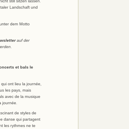
cht still sitzen lassen.
aler Landschaft und
unter dem Motto
wsletter
auf der
werden
.
oncerts et bals le
 qui ont lieu la journée,
us les pays, mais
als avec de la musique
a journée.
scinant de styles de
e danse qui partagent
nt les rythmes ne te