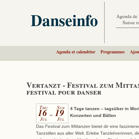
Danseinfo
Agenda de l
Suisse 
Agenda et calendrier
Programmes
Ajou
Vertanzt - Festival zum Mitta
festival pour danser
Thu
Sun
16
19
4 Tage tanzen – tagsüber in Wo
au
Konzerten und Bällen
Jul
Jul
Das
Festival zum Mittanzen
bietet dir eine faszinie
Tanzstilen aus aller Welt. Erlebe Tanzlehrerinnen, di