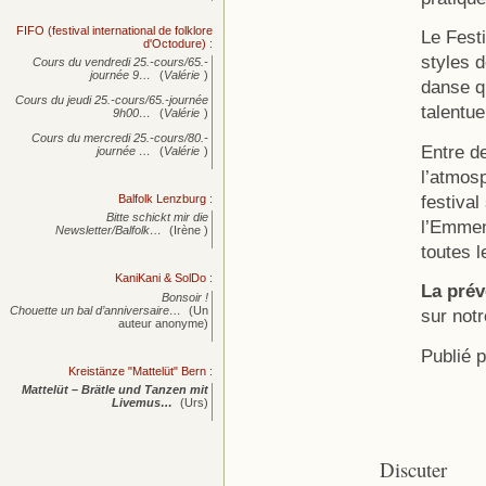
FIFO (festival international de folklore
Le Fest
d'Octodure)
:
styles 
Cours du vendredi 25.-cours/65.-
journée
9…
(
Valérie
)
danse q
Cours du jeudi 25.-cours/65.-journée
talentue
9h00…
(
Valérie
)
Cours du mercredi 25.-cours/80.-
Entre d
journée
…
(
Valérie
)
l’atmos
festival
Balfolk Lenzburg
:
Bitte schickt mir die
l’Emmen
Newsletter/Balfolk…
(Irène )
toutes l
KaniKani & SolDo
:
La prév
Bonsoir !
Chouette un bal d’anniversaire…
(Un
sur not
auteur anonyme)
Publié 
Kreistänze "Mattelüt" Bern
:
Mattelüt – Brätle und Tanzen mit
Livemus…
(Urs)
Discuter