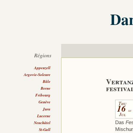
Dan
Régions
Appenzell
Argovie-Soleure
Vertanz
Bâle
festiva
Berne
Fribourg
Genève
Thu
16
Jura
au
Jul
Lucerne
Das
Fes
Neuchâtel
Mischun
St-Gall