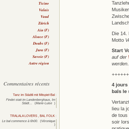
Tanzlehr
Ticino
Musiker,
Valais
Zwische
Vaud
Landsch
Zürich
Ain (F)
Die 14.
Alsace (F)
Motto
V
Doubs (F)
Jura (F)
Start V
Savoie (F)
auf der
Autre région
werden
.
++++++
Commentaires récents
4 jours
bals le 
Tanz im Städtli mit Mitspiel-Bal
:
Findet statt im Landenberghaus, Im
Vertanzt
Städt…
(
Marie-Luise
)
lieu la 
de tous
TRALALA LOVERS , BAL FOLK
:
soir lor
Le bal commence à 6h00.
(Véronique
)
pratique