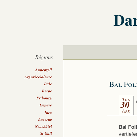
Dan
Régions
Appenzell
Argovie-Soleure
Bal Fol
Bâle
Berne
Fribourg
Thu
30
Genève
Apr
Jura
Lucerne
Neuchâtel
Bal Fol
St-Gall
vertief