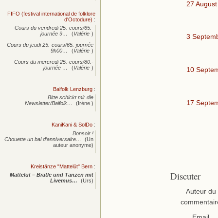
27 August
FIFO (festival international de folklore
d'Octodure)
:
Cours du vendredi 25.-cours/65.-
journée
9…
(
Valérie
)
3 Septem
Cours du jeudi 25.-cours/65.-journée
9h00…
(
Valérie
)
Cours du mercredi 25.-cours/80.-
journée
…
(
Valérie
)
10 Septe
Balfolk Lenzburg
:
Bitte schickt mir die
17 Septe
Newsletter/Balfolk…
(Irène )
KaniKani & SolDo
:
Bonsoir !
Chouette un bal d’anniversaire…
(Un
auteur anonyme)
Kreistänze "Mattelüt" Bern
:
Discuter
Mattelüt – Brätle und Tanzen mit
Livemus…
(Urs)
Auteur du
commentair
Email