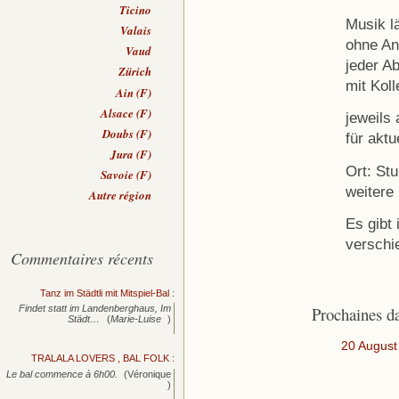
Ticino
Musik lä
Valais
ohne Anm
Vaud
jeder A
Zürich
mit Koll
Ain (F)
Alsace (F)
jeweils
Doubs (F)
für aktu
Jura (F)
Ort: St
Savoie (F)
weitere
Autre région
Es gibt
verschi
Commentaires récents
Tanz im Städtli mit Mitspiel-Bal
:
Prochaines d
Findet statt im Landenberghaus, Im
Städt…
(
Marie-Luise
)
20 August
TRALALA LOVERS , BAL FOLK
:
Le bal commence à 6h00.
(Véronique
)