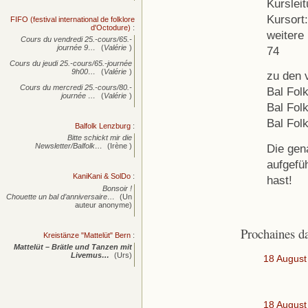
Kursleit
Kursort
FIFO (festival international de folklore
d'Octodure)
:
weitere
Cours du vendredi 25.-cours/65.-
journée
9…
(
Valérie
)
74
Cours du jeudi 25.-cours/65.-journée
9h00…
(
Valérie
)
zu den 
Cours du mercredi 25.-cours/80.-
Bal Fol
journée
…
(
Valérie
)
Bal Folk
Bal Folk
Balfolk Lenzburg
:
Bitte schickt mir die
Die gen
Newsletter/Balfolk…
(Irène )
aufgefü
KaniKani & SolDo
:
hast!
Bonsoir !
Chouette un bal d’anniversaire…
(Un
auteur anonyme)
Prochaines d
Kreistänze "Mattelüt" Bern
:
Mattelüt – Brätle und Tanzen mit
Livemus…
(Urs)
18 August
18 August