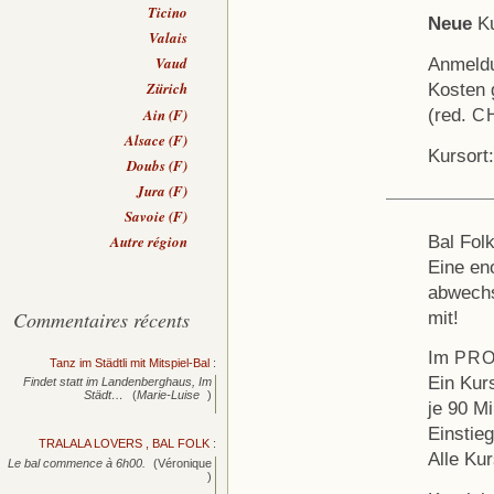
Ticino
Neue
Ku
Valais
Anmeldu
Vaud
Kosten 
Zürich
(red.
Ain (F)
C
Alsace (F)
Kursort
Doubs (F)
Jura (F)
Savoie (F)
Bal Folk
Autre région
Eine eno
abwechs
mit!
Commentaires récents
Im
PR
Tanz im Städtli mit Mitspiel-Bal
:
Ein Kur
Findet statt im Landenberghaus, Im
Städt…
(
Marie-Luise
)
je 90 M
Einstieg
TRALALA LOVERS , BAL FOLK
:
Alle Ku
Le bal commence à 6h00.
(Véronique
)