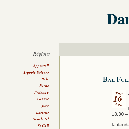
Dan
Régions
Appenzell
Argovie-Soleure
Bal Fol
Bâle
Berne
Fribourg
Thu
16
Genève
Apr
Jura
Lucerne
18.30 – 
Neuchâtel
laufend
St-Gall