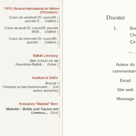
FIFO (festival international de folklore
d'Octodure)
:
Discuter
Cours du vendredi 25.-cours/65.-
journée
9…
(
Valérie
)
Bon
Cours du jeudi 25.-cours/65.-journée
9h00…
(
Valérie
)
Cho
Cours du mercredi 25.-cours/80.-
Ça 
journée
…
(
Valérie
)
— · 
Balfolk Lenzburg
:
Bitte schickt mir die
Auteur du
Newsletter/Balfolk…
(Irène )
commentair
KaniKani & SolDo
:
Email
Bonsoir !
Chouette un bal d’anniversaire…
(Un
Site web
auteur anonyme)
Message
Kreistänze "Mattelüt" Bern
:
Mattelüt – Brätle und Tanzen mit
Livemus…
(Urs)