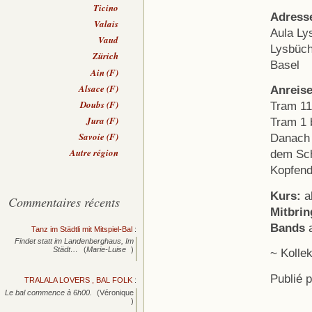
Ticino
Adress
Valais
Aula Ly
Vaud
Lysbüch
Zürich
Basel
Ain (F)
Alsace (F)
Anreis
Doubs (F)
Tram 11
Jura (F)
Tram 1 
Savoie (F)
Danach 
Autre région
dem Sch
Kopfend
Kurs:
a
Commentaires récents
Mitbrin
Bands
a
Tanz im Städtli mit Mitspiel-Bal
:
Findet statt im Landenberghaus, Im
Städt…
(
Marie-Luise
)
~ Kollek
Publié 
TRALALA LOVERS , BAL FOLK
:
Le bal commence à 6h00.
(Véronique
)