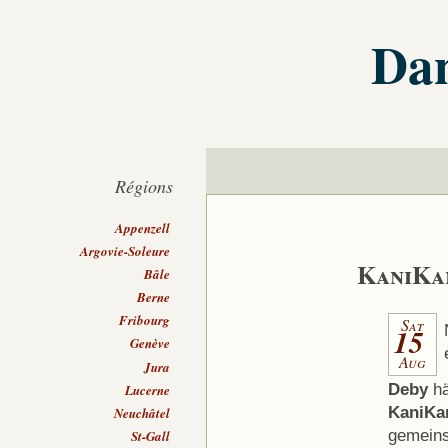
Dan
Régions
Appenzell
Argovie-Soleure
KaniKa
Bâle
Berne
Fribourg
Sat
15
Genève
Aug
Jura
Deby
hä
Lucerne
KaniKa
Neuchâtel
gemein
St-Gall