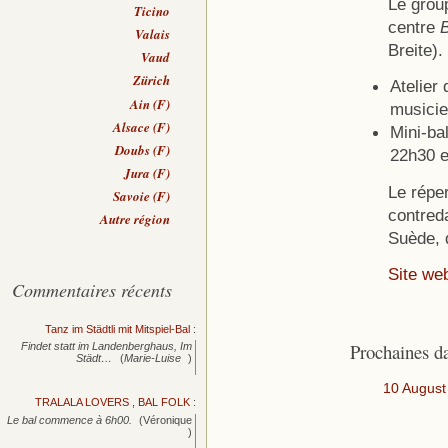
Le grou
Ticino
centre
B
Valais
Breite).
Vaud
Zürich
Atelier 
Ain (F)
musicie
Alsace (F)
Mini-ba
Doubs (F)
22h30 e
Jura (F)
Le réper
Savoie (F)
contred
Autre région
Suède, 
Site we
Commentaires récents
Tanz im Städtli mit Mitspiel-Bal
:
Prochaines d
Findet statt im Landenberghaus, Im
Städt…
(
Marie-Luise
)
10 August
TRALALA LOVERS , BAL FOLK
:
Le bal commence à 6h00.
(Véronique
)