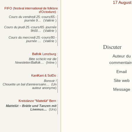
17 August
FIFO (festival international de folklore
d'Octodure)
:
Cours du vendredi 25.-cours/65.-
journée
9…
(
Valérie
)
Cours du jeudi 25.-cours/65.-journée
9h00…
(
Valérie
)
Cours du mercredi 25.-cours/80.-
journée
…
(
Valérie
)
Discuter
Balfolk Lenzburg
:
Auteur du
Bitte schickt mir die
commentair
Newsletter/Balfolk…
(Irène )
Email
KaniKani & SolDo
:
Site web
Bonsoir !
Chouette un bal d’anniversaire…
(Un
auteur anonyme)
Message
Kreistänze "Mattelüt" Bern
:
Mattelüt – Brätle und Tanzen mit
Livemus…
(Urs)