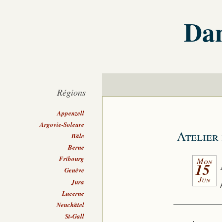
Dan
Régions
Appenzell
Argovie-Soleure
Atelier 
Bâle
Berne
Fribourg
Mon
15
Genève
Jun
Jura
Lucerne
Neuchâtel
St-Gall