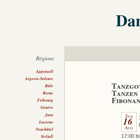
Dan
Régions
Appenzell
Argovie-Soleure
Tanzgot
Bâle
Tanzen 
Berne
Fibonan
Fribourg
Genève
Jura
Sun
16
Lucerne
Aug
Neuchâtel
17:00 bi
St-Gall