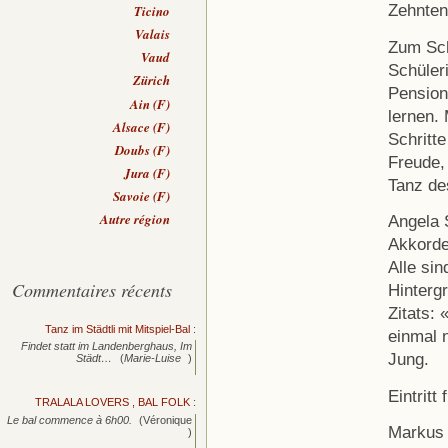
Zehnten
Ticino
Valais
Zum Sch
Vaud
Schüler
Zürich
Pension
Ain (F)
lernen.
Alsace (F)
Schritt
Doubs (F)
Freude,
Jura (F)
Tanz de
Savoie (F)
Autre région
Angela 
Akkorde
Alle si
Commentaires récents
Hinterg
Zitats:
Tanz im Städtli mit Mitspiel-Bal
:
einmal 
Findet statt im Landenberghaus, Im
Jung.
Städt…
(
Marie-Luise
)
Eintritt
TRALALA LOVERS , BAL FOLK
:
Le bal commence à 6h00.
(Véronique
Markus 
)