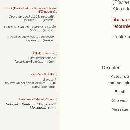
(Pfarrer
Akkorde
FIFO (festival international de folklore
d'Octodure)
:
Cours du vendredi 25.-cours/65.-
fibonans
journée
9…
(
Valérie
)
reformie
Cours du jeudi 25.-cours/65.-journée
9h00…
(
Valérie
)
Publié 
Cours du mercredi 25.-cours/80.-
journée
…
(
Valérie
)
Balfolk Lenzburg
:
Bitte schickt mir die
Newsletter/Balfolk…
(Irène )
Discuter
KaniKani & SolDo
:
Auteur du
Bonsoir !
commentair
Chouette un bal d’anniversaire…
(Un
auteur anonyme)
Email
Kreistänze "Mattelüt" Bern
:
Site web
Mattelüt – Brätle und Tanzen mit
Livemus…
(Urs)
Message