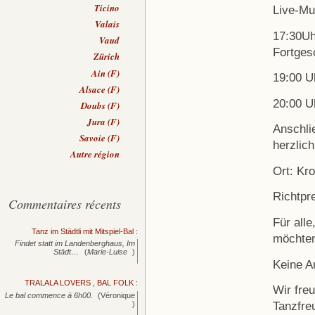
Ticino
Live-Mu
Valais
17:30Uh
Vaud
Fortges
Zürich
Ain (F)
19:00 Uh
Alsace (F)
20:00 U
Doubs (F)
Jura (F)
Anschli
Savoie (F)
herzlic
Autre région
Ort: Kr
Richtpr
Commentaires récents
Für all
Tanz im Städtli mit Mitspiel-Bal
:
möchten
Findet statt im Landenberghaus, Im
Städt…
(
Marie-Luise
)
Keine A
TRALALA LOVERS , BAL FOLK
:
Wir fre
Le bal commence à 6h00.
(Véronique
Tanzfre
)