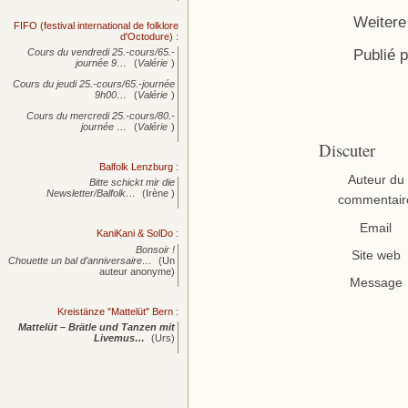
Weitere 
FIFO (festival international de folklore
d'Octodure)
:
Publié 
Cours du vendredi 25.-cours/65.-
journée
9…
(
Valérie
)
Cours du jeudi 25.-cours/65.-journée
9h00…
(
Valérie
)
Cours du mercredi 25.-cours/80.-
journée
…
(
Valérie
)
Discuter
Balfolk Lenzburg
:
Auteur du
Bitte schickt mir die
Newsletter/Balfolk…
(Irène )
commentair
Email
KaniKani & SolDo
:
Bonsoir !
Site web
Chouette un bal d’anniversaire…
(Un
auteur anonyme)
Message
Kreistänze "Mattelüt" Bern
:
Mattelüt – Brätle und Tanzen mit
Livemus…
(Urs)