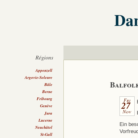
Dan
Régions
Appenzell
Argovie-Soleure
Balfolk
Bâle
Berne
Fribourg
Fri
27
Genève
Nov
Jura
Lucerne
Ein bes
Neuchâtel
Vorfreu
St-Gall