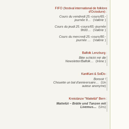
FIFO (festival international de folklore
d'Octodure)
:
Cours du vendredi 25.-cours/65.-
journée
9…
(
Valérie
)
Cours du jeudi 25.-cours/65.-journée
9h00…
(
Valérie
)
Cours du mercredi 25.-cours/80.-
journée
…
(
Valérie
)
Balfolk Lenzburg
:
Bitte schickt mir die
Newsletter/Balfolk…
(Irène )
KaniKani & SolDo
:
Bonsoir !
Chouette un bal d’anniversaire…
(Un
auteur anonyme)
Kreistänze "Mattelüt" Bern
:
Mattelüt – Brätle und Tanzen mit
Livemus…
(Urs)