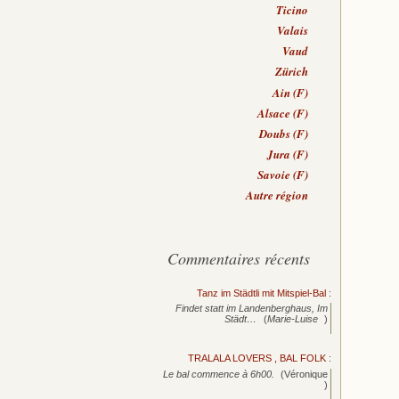
Ticino
Valais
Vaud
Zürich
Ain (F)
Alsace (F)
Doubs (F)
Jura (F)
Savoie (F)
Autre région
Commentaires récents
Tanz im Städtli mit Mitspiel-Bal
:
Findet statt im Landenberghaus, Im
Städt…
(
Marie-Luise
)
TRALALA LOVERS , BAL FOLK
:
Le bal commence à 6h00.
(Véronique
)