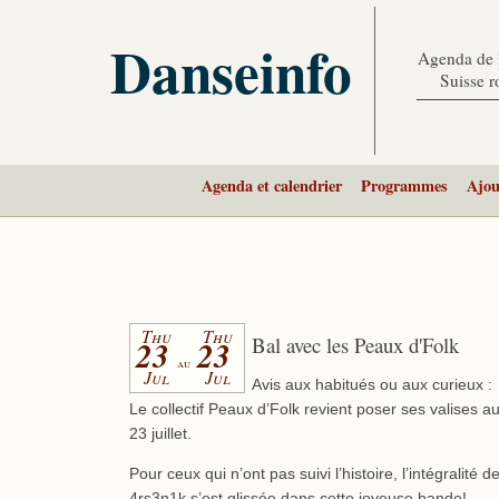
Danseinfo
Agenda de l
Suisse 
Agenda et calendrier
Programmes
Ajou
Thu
Thu
Bal avec les Peaux d'Folk
23
23
au
Jul
Jul
Avis aux habitués ou aux curieux :
Le collectif Peaux d’Folk revient poser ses valises 
23 juillet.
Pour ceux qui n’ont pas suivi l’histoire, l’intégralité 
4rs3n1k s’est glissée dans cette joyeuse bande!