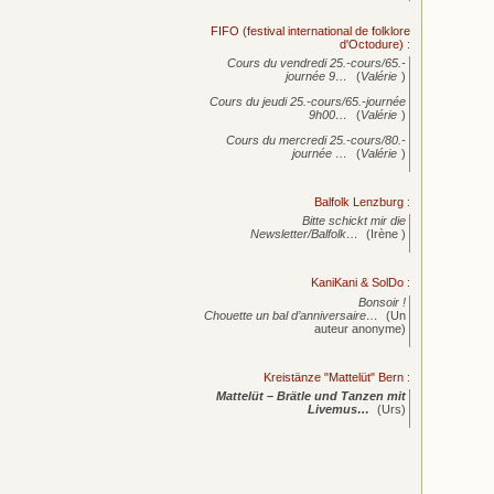
FIFO (festival international de folklore
d'Octodure)
:
Cours du vendredi 25.-cours/65.-
journée
9…
(
Valérie
)
Cours du jeudi 25.-cours/65.-journée
9h00…
(
Valérie
)
Cours du mercredi 25.-cours/80.-
journée
…
(
Valérie
)
Balfolk Lenzburg
:
Bitte schickt mir die
Newsletter/Balfolk…
(Irène )
KaniKani & SolDo
:
Bonsoir !
Chouette un bal d’anniversaire…
(Un
auteur anonyme)
Kreistänze "Mattelüt" Bern
:
Mattelüt – Brätle und Tanzen mit
Livemus…
(Urs)