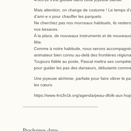
Mais attention, on change de costume ! Le temps d’u
d’ami·e·s pour chauffer les parquets.
Ne cherchez pas nos morceaux habituels, ils restero
nos besaces.
À la place, de nouveaux instruments et de nouveaux ai
fête.
Comme à notre habitude, nous serons accompagnés
animateur bien connu au-delà des frontières régiona
Toujours fidèle au poste, Pascal mettra ses compéte
pour guider les pas des danseurs, débutants comme
Une joyeuse alchimie, parfaite pour faire vibrer le pa
les cœurs.
https://www.4rs3n1k.org/agenda/peau-dfolk-aux-hop
Prochaines dates