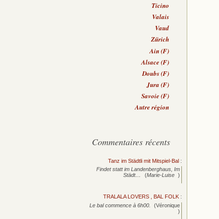
Ticino
Valais
Vaud
Zürich
Ain (F)
Alsace (F)
Doubs (F)
Jura (F)
Savoie (F)
Autre région
Commentaires récents
Tanz im Städtli mit Mitspiel-Bal
:
Findet statt im Landenberghaus, Im
Städt…
(
Marie-Luise
)
TRALALA LOVERS , BAL FOLK
:
Le bal commence à 6h00.
(Véronique
)