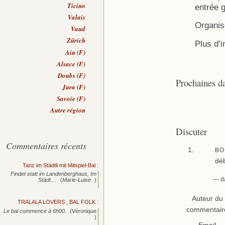
Ticino
entrée g
Valais
Organis
Vaud
Zürich
Plus d’i
Ain (F)
Alsace (F)
Doubs (F)
Prochaines d
Jura (F)
Savoie (F)
Autre région
Discuter
Commentaires récents
BO
dé
Tanz im Städtli mit Mitspiel-Bal
:
Findet statt im Landenberghaus, Im
— da
Städt…
(
Marie-Luise
)
Auteur du
TRALALA LOVERS , BAL FOLK
:
commentair
Le bal commence à 6h00.
(Véronique
)