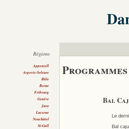
Dan
Régions
Programmes
Appenzell
Argovie-Soleure
Bâle
Berne
Fribourg
Bal Caj
Genève
Jura
Lucerne
Le dern
Neuchâtel
St-Gall
Bal caj