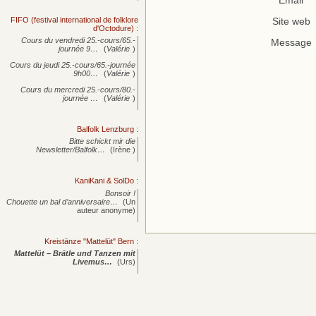
Email
FIFO (festival international de folklore
Site web
d'Octodure)
:
Cours du vendredi 25.-cours/65.-
Message
journée
9…
(
Valérie
)
Cours du jeudi 25.-cours/65.-journée
9h00…
(
Valérie
)
Cours du mercredi 25.-cours/80.-
journée
…
(
Valérie
)
Balfolk Lenzburg
:
Bitte schickt mir die
Newsletter/Balfolk…
(Irène )
KaniKani & SolDo
:
Bonsoir !
Chouette un bal d’anniversaire…
(Un
auteur anonyme)
Kreistänze "Mattelüt" Bern
:
Mattelüt – Brätle und Tanzen mit
Livemus…
(Urs)