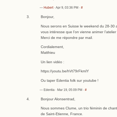
—
Hubert
· Apr 9, 03:36 PM ·
#
Bonjour,
Nous serons en Suisse le weekend du 28-30 av
vous intéresse que l’on vienne animer l’atelie
Merci de me répondre par mail.
Cordialement,
Matthieu
Un lien vidéo :
https://youtu.be/hVt79rFkmlY
Ou taper Edentia folk sur youtube !
— Edentia · Mar 19, 05:09 PM ·
#
Bonjour Alonsentrad,
Nous sommes Clume, un trio féminin de chants
de Saint-Etienne, France.