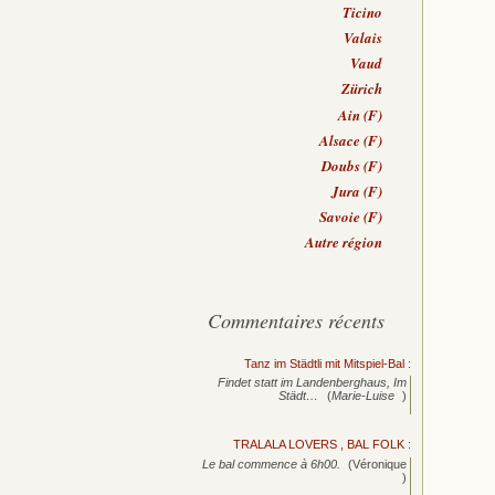
Ticino
Valais
Vaud
Zürich
Ain (F)
Alsace (F)
Doubs (F)
Jura (F)
Savoie (F)
Autre région
Commentaires récents
Tanz im Städtli mit Mitspiel-Bal
:
Findet statt im Landenberghaus, Im
Städt…
(
Marie-Luise
)
TRALALA LOVERS , BAL FOLK
:
Le bal commence à 6h00.
(Véronique
)