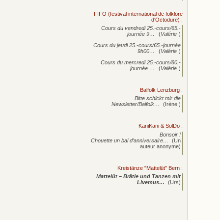
FIFO (festival international de folklore
d'Octodure)
:
Cours du vendredi 25.-cours/65.-
journée
9…
(
Valérie
)
Cours du jeudi 25.-cours/65.-journée
9h00…
(
Valérie
)
Cours du mercredi 25.-cours/80.-
journée
…
(
Valérie
)
Balfolk Lenzburg
:
Bitte schickt mir die
Newsletter/Balfolk…
(Irène )
KaniKani & SolDo
:
Bonsoir !
Chouette un bal d’anniversaire…
(Un
auteur anonyme)
Kreistänze "Mattelüt" Bern
:
Mattelüt – Brätle und Tanzen mit
Livemus…
(Urs)