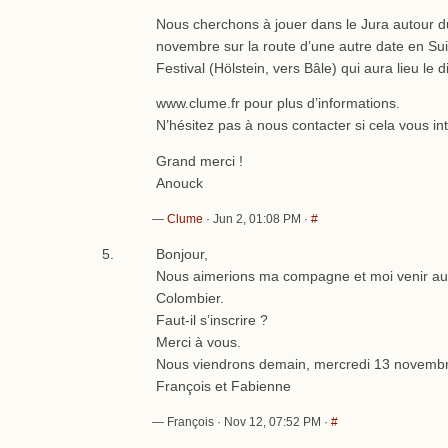
Nous cherchons à jouer dans le Jura autour d
novembre sur la route d’une autre date en Sui
Festival (Hölstein, vers Bâle) qui aura lieu l
www.clume.fr pour plus d’informations.
N’hésitez pas à nous contacter si cela vous in
Grand merci !
Anouck
—
Clume
· Jun 2, 01:08 PM ·
#
Bonjour,
Nous aimerions ma compagne et moi venir aux
Colombier.
Faut-il s’inscrire ?
Merci à vous.
Nous viendrons demain, mercredi 13 novembr
François et Fabienne
— François · Nov 12, 07:52 PM ·
#