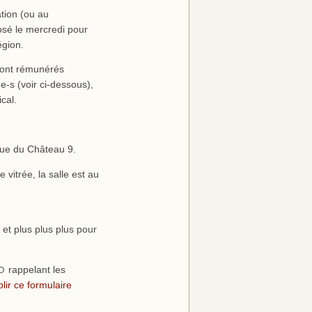
tion (ou au
osé le mercredi pour
égion.
sont rémunérés
e-s (voir ci-dessous),
cal.
 rue du Château 9.
 vitrée, la salle est au
 et plus plus plus pour
rappelant les
O
lir ce formulaire