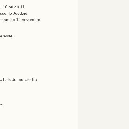
u 10 ou du 11
sse, le Joodaio
e dimanche 12 novembre.
téresse !
 bals du mercredi à
e.