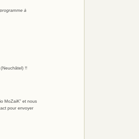
 programme à
(Neuchâtel) !!
io MoZaiK” et nous
tact pour envoyer