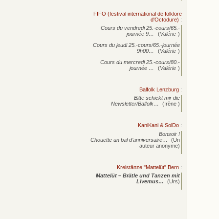
FIFO (festival international de folklore
d'Octodure)
:
Cours du vendredi 25.-cours/65.-
journée
9…
(
Valérie
)
Cours du jeudi 25.-cours/65.-journée
9h00…
(
Valérie
)
Cours du mercredi 25.-cours/80.-
journée
…
(
Valérie
)
Balfolk Lenzburg
:
Bitte schickt mir die
Newsletter/Balfolk…
(Irène )
KaniKani & SolDo
:
Bonsoir !
Chouette un bal d’anniversaire…
(Un
auteur anonyme)
Kreistänze "Mattelüt" Bern
:
Mattelüt – Brätle und Tanzen mit
Livemus…
(Urs)