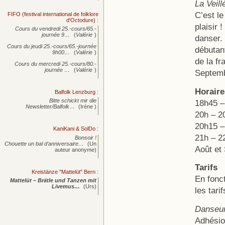
La Veill
C’est l
FIFO (festival international de folklore
d'Octodure)
:
plaisir 
Cours du vendredi 25.-cours/65.-
journée
9…
(
Valérie
)
danser.
Cours du jeudi 25.-cours/65.-journée
débutant
9h00…
(
Valérie
)
de la fr
Cours du mercredi 25.-cours/80.-
journée
…
(
Valérie
)
Septemb
Horaire
Balfolk Lenzburg
:
Bitte schickt mir die
18h45 – 
Newsletter/Balfolk…
(Irène )
20h – 2
20h15 –
KaniKani & SolDo
:
21h – 22
Bonsoir !
Chouette un bal d’anniversaire…
(Un
Août et
auteur anonyme)
Tarifs
Kreistänze "Mattelüt" Bern
:
En fonct
Mattelüt – Brätle und Tanzen mit
Livemus…
(Urs)
les tari
Danseur
Adhésio