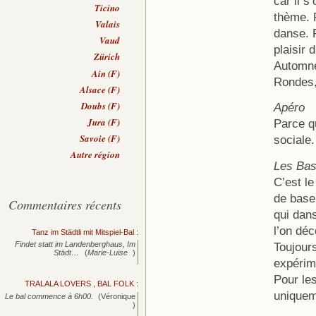
car il s
Ticino
thème. 
Valais
danse. 
Vaud
plaisir 
Zürich
Automne
Ain (F)
Rondes,
Alsace (F)
Doubs (F)
Apéro
Jura (F)
Parce qu
Savoie (F)
sociale
Autre région
Les Ba
C’est l
de base
Commentaires récents
qui dans
l’on dé
Tanz im Städtli mit Mitspiel-Bal
:
Toujours
Findet statt im Landenberghaus, Im
Städt…
(
Marie-Luise
)
expérim
Pour les
TRALALA LOVERS , BAL FOLK
:
uniquem
Le bal commence à 6h00.
(Véronique
)