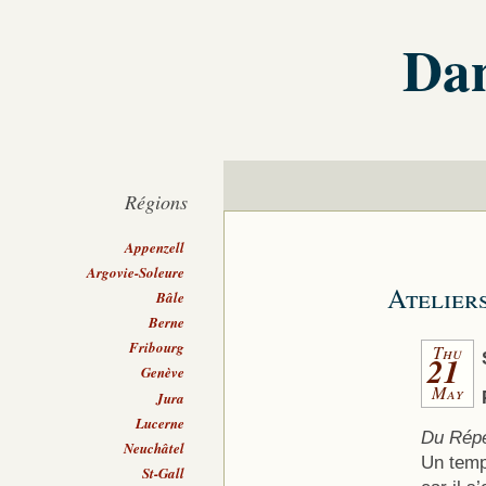
Dan
Régions
Appenzell
Argovie-Soleure
Atelier
Bâle
Berne
Fribourg
Thu
21
Genève
May
Jura
Lucerne
Du Répe
Neuchâtel
Un temp
St-Gall