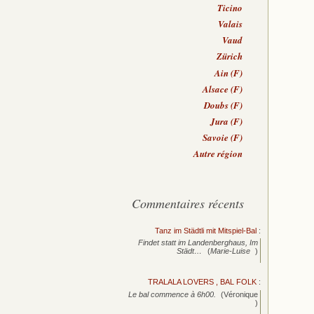
Ticino
Valais
Vaud
Zürich
Ain (F)
Alsace (F)
Doubs (F)
Jura (F)
Savoie (F)
Autre région
Commentaires récents
Tanz im Städtli mit Mitspiel-Bal
:
Findet statt im Landenberghaus, Im
Städt…
(
Marie-Luise
)
TRALALA LOVERS , BAL FOLK
:
Le bal commence à 6h00.
(Véronique
)