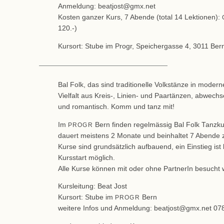
Anmeldung: beatjost@gmx.net
Kosten ganzer Kurs, 7 Abende (total 14 Lektionen):
120.-)
Kursort: Stube im Progr, Speichergasse 4, 3011 Ber
Bal Folk, das sind traditionelle Volkstänze in mode
Vielfalt aus Kreis-, Linien- und Paartänzen, abwechs
und romantisch. Komm und tanz mit!
Im
Bern finden regelmässig Bal Folk Tanzkur
PROGR
dauert meistens 2 Monate und beinhaltet 7 Abende z
Kurse sind grundsätzlich aufbauend, ein Einstieg is
Kursstart möglich.
Alle Kurse können mit oder ohne PartnerIn besucht
Kursleitung: Beat Jost
Kursort: Stube im
Bern
PROGR
weitere Infos und Anmeldung: beatjost@gmx.net 078