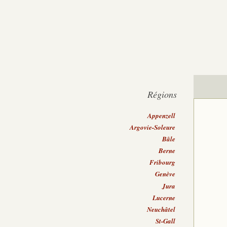
Régions
Appenzell
Argovie-Soleure
Bâle
Berne
Fribourg
Genève
Jura
Lucerne
Neuchâtel
St-Gall