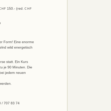
150.- (red.
CHF
CHF
n
rner Form! Eine enorme
elnd wild energetisch
se statt. Ein Kurs
u je 90 Minuten. Die
t bei jedem neuen
 werden.
 / 707 83 74