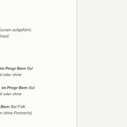
ursen aufgeführt.
hast!
 im Progr Bern
Bal
it oder ohne
e im Progr Bern
Bal
it oder ohne
 Bern
Bal Folk
er ohne PartnerIn)