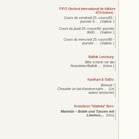
FIFO (festival international de folklore
d'Octodure)
:
Cours du vendredi 25.-cours/65.-
journée
9…
(
Valérie
)
Cours du jeudi 25.-cours/65.-journée
9h00…
(
Valérie
)
Cours du mercredi 25.-cours/80.-
journée
…
(
Valérie
)
Balfolk Lenzburg
:
Bitte schickt mir die
Newsletter/Balfolk…
(Irène )
KaniKani & SolDo
:
Bonsoir !
Chouette un bal d’anniversaire…
(Un
auteur anonyme)
Kreistänze "Mattelüt" Bern
:
Mattelüt – Brätle und Tanzen mit
Livemus…
(Urs)