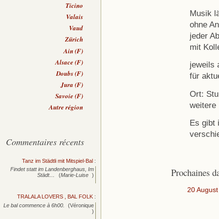
Ticino
Musik lä
Valais
ohne Anm
Vaud
jeder A
Zürich
mit Koll
Ain (F)
Alsace (F)
jeweils
Doubs (F)
für aktu
Jura (F)
Ort: St
Savoie (F)
weitere
Autre région
Es gibt
verschi
Commentaires récents
Tanz im Städtli mit Mitspiel-Bal
:
Prochaines d
Findet statt im Landenberghaus, Im
Städt…
(
Marie-Luise
)
20 August
TRALALA LOVERS , BAL FOLK
:
Le bal commence à 6h00.
(Véronique
)