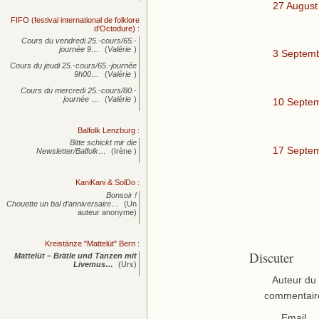
27 August
FIFO (festival international de folklore
d'Octodure)
:
Cours du vendredi 25.-cours/65.-
journée
9…
(
Valérie
)
3 Septem
Cours du jeudi 25.-cours/65.-journée
9h00…
(
Valérie
)
Cours du mercredi 25.-cours/80.-
journée
…
(
Valérie
)
10 Septe
Balfolk Lenzburg
:
Bitte schickt mir die
17 Septe
Newsletter/Balfolk…
(Irène )
KaniKani & SolDo
:
Bonsoir !
Chouette un bal d’anniversaire…
(Un
auteur anonyme)
Kreistänze "Mattelüt" Bern
:
Discuter
Mattelüt – Brätle und Tanzen mit
Livemus…
(Urs)
Auteur du
commentair
Email