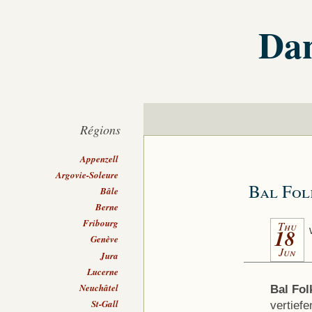
Dan
Régions
Appenzell
Argovie-Soleure
Bal Fol
Bâle
Berne
Fribourg
Thu
18
Genève
Jun
Jura
Lucerne
Neuchâtel
Bal Fol
St-Gall
vertief